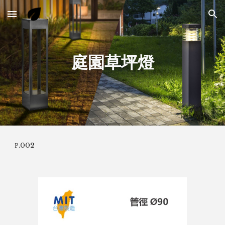
Skip to main content
Skip to navigation
庭園
草坪燈
.002
P