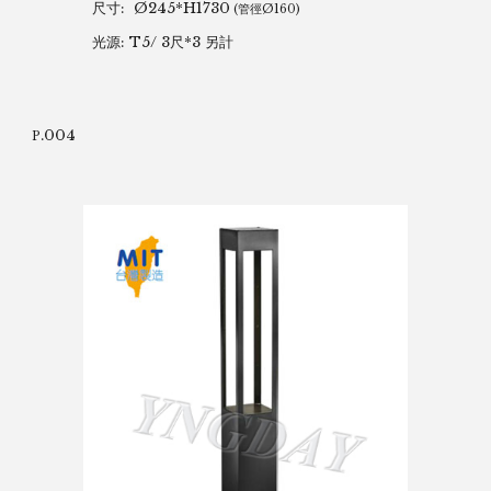
尺寸:
Ø245*H1730
(管徑Ø160)
光源: T5/ 3尺*3 另計
.004
P